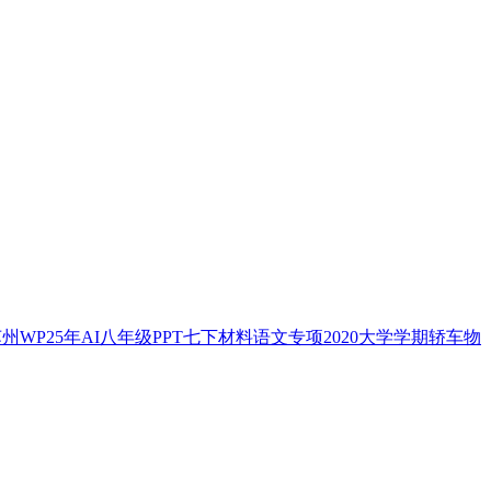
苏州
WP
25年
AI
八年级
PPT
七下
材料
语文
专项
2020
大学
学期
轿车
物