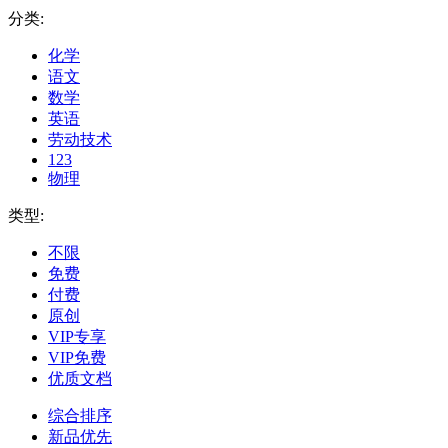
分类:
化学
语文
数学
英语
劳动技术
123
物理
类型:
不限
免费
付费
原创
VIP专享
VIP免费
优质文档
综合排序
新品优先