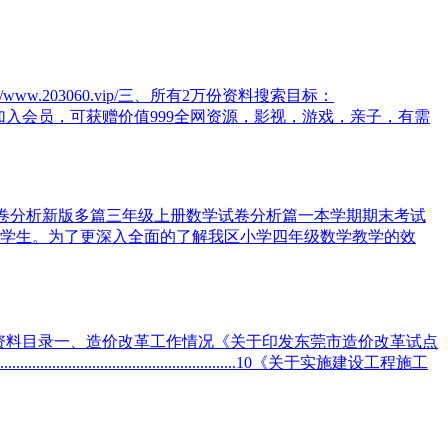
/www.203060.vip/三、所有2万份资料搜索目标：
有优惠。五、加入会员，可获赠价值999全网资源，影视，游戏，亲子，有需
试卷分析新版多篇三年级上册数学试卷分析篇一本学期期末考试
学生。为了更深入全面的了解我区小学四年级数学教学的效
管理站内部参考资料目录一、造价改革工作情况《关于印发东莞市造价改革试点
.............................................10《关于实施建设工程施工