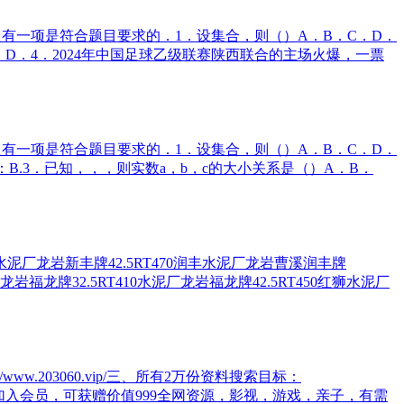
只有一项是符合题目要求的．1．设集合，则（）A．B．C．D．
．D．4．2024年中国足球乙级联赛陕西联合的主场火爆，一票
只有一项是符合题目要求的．1．设集合，则（）A．B．C．D．
B.3．已知，，，则实数a，b，c的大小关系是（）A．B．
泥厂龙岩新丰牌42.5RT470润丰水泥厂龙岩曹溪润丰牌
厂龙岩福龙牌32.5RT410水泥厂龙岩福龙牌42.5RT450红狮水泥厂
/www.203060.vip/三、所有2万份资料搜索目标：
有优惠。五、加入会员，可获赠价值999全网资源，影视，游戏，亲子，有需