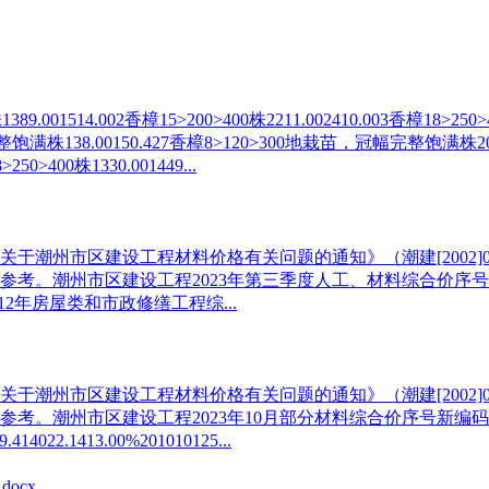
14.002香樟15>200>400株2211.002410.003香樟18>250>400株
整饱满株138.00150.427香樟8>120>300地栽苗，冠幅完整饱满株200.002
250>400株1330.001449...
潮州市区建设工程材料价格有关问题的通知》（潮建[2002]0
参考。潮州市区建设工程2023年第三季度人工、材料综合价序
12年房屋类和市政修缮工程综...
潮州市区建设工程材料价格有关问题的通知》（潮建[2002]0
参考。潮州市区建设工程2023年10月部分材料综合价序号新
022.1413.00%201010125...