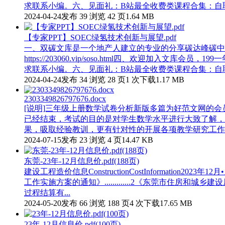
求联系小编。六、见面礼：B站最全收费类课程合集：自取地址：https
2024-04-24发布
39 浏览
42 页
1.64 MB
【专家PPT】SOEC绿氢技术创新与展望.pdf
一、双碳文库是一个地产人建立的专业的分享碳达峰碳中和资料的文库网站h
https://203060.vip/soso.html四、欢
求联系小编。六、见面礼：B站最全收费类课程合集：自取地址：https
2024-04-24发布
34 浏览
28 页
1 次下载
1.17 MB
2303349826797676.docx
[说明]三年级上册数学试卷分析新版多篇为好范文网的
已经结束，考试的目的是对学生数学水平进行大致了解，
果，吸取经验教训，更有针对性的开展各项教学研究工作，
2024-07-15发布
23 浏览
4 页
14.47 KB
东莞-23年-12月信息价.pdf(188页)
建设工程造价信息ConstructionCostInforma
工作实施方案的通知》.............2《东莞市住房和城乡建设局建设工程施工过程结算管理办法》..
过程结算有...
2024-05-20发布
66 浏览
188 页
4 次下载
17.65 MB
23年-12月信息价.pdf(100页)