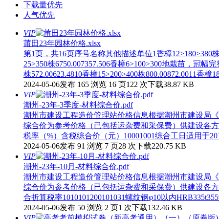
下载量优先
人气优先
VIP
莆田23年园林价格.xlsx
第1页，共16页序号名称其他描述单位1香樟12>180>380株1389.0015
25>350株6750.007357.506香樟6>100>300地栽苗，冠幅完
株572.00623.4810香樟15>200>400株800.00872.0011香樟18>
2024-05-06发布
165 浏览
16 页
122 次下载
38.87 KB
VIP
潮州-23年-3季度-材料综合价.pdf
潮州市建设工程造价管理站价格信息根据潮州市建设局《关于
综合价为参考价格（已包括运杂费和采保费）供建设各方
税率（%）含税综合价（元）10001001综合工日适用于20
2024-05-06发布
91 浏览
7 页
28 次下载
220.75 KB
VIP
潮州-23年-10月-材料综合价.pdf
潮州市建设工程造价管理站价格信息根据潮州市建设局《关于
综合价为参考价格（已包括运杂费和采保费）供建设各方
合折算税率1010101200101031螺纹钢φ10以内HRB335t3559.414
2024-05-06发布
50 浏览
2 页
1 次下载
132.46 KB
VIP