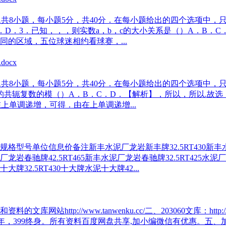
题共8小题，每小题5分，共40分．在每小题给出的四个选项中，
D．3．已知，，，则实数a，b，c的大小关系是（）A．B．C
的区域，五位球迷相约看球赛，...
题共8小题，每小题5分，共40分．在每小题给出的四个选项中，
共轭复数的模（）A．B．C．D．【解析】，所以，所以.故选：
上单调递增，可得．由在上单调递增...
规格型号单位信息价备注新丰水泥厂龙岩新丰牌32.5RT430新丰水
泥厂龙岩春驰牌42.5RT465新丰水泥厂龙岩春驰牌32.5RT425水泥
十大牌32.5RT430十大牌水泥十大牌42...
ttp://www.tanwenku.cc/二、203060文库：http:/
迎加入文库会员，199一年，399终身。所有资料百度网盘共享,加小编微信