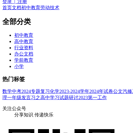
登录 | 注册
首页
文档
初中教育
劳动技术
全部分类
初中教育
高中教育
行业资料
办公文档
学前教育
小学
热门标签
数学
中考
2024
专题
复习
化学
2023-2024
学年
2024年
试卷
公文
汽修
理
一年级
发言
习之
高中
学习
试题
研讨
2023
第一
工作
关注公众号
分享知识 传递快乐