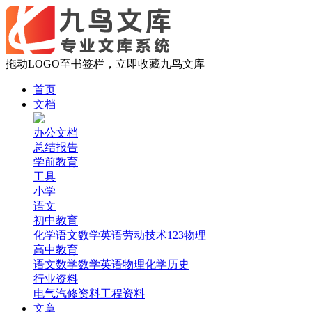
拖动LOGO至书签栏，立即收藏九鸟文库
首页
文档
办公文档
总结报告
学前教育
工具
小学
语文
初中教育
化学
语文
数学
英语
劳动技术
123
物理
高中教育
语文
数学
数学
英语
物理
化学
历史
行业资料
电气
汽修资料
工程资料
文章