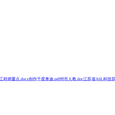
工程师
重点
.docx
创作
千星
奥迪
.pdf
州市
人教
.doc
江苏省
A6L
科技