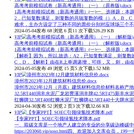
高考考前模拟试卷（新高考通用）（一）（原卷版).docx
1高考考前模拟试卷（新高考通用）(一)一、选择题：本
2．已知复数满足，则复数的共轭复数的模（）A．B．C．
难求，主办方设定了三种不同的票价分别对应球场三个不同
2024-05-04发布
68 浏览
6 页
11 次下载
526.29 KB
VIP
高考考前模拟试卷（新高考通用）（一）（解析版).docx
1高考考前模拟试卷（新高考通用）(一)一、选择题：本
【解析】因为，所以.故选：A2．已知复数满足，则复数的
C．D．【解析】由在R上单调递增，可得，又，则．由在
2024-05-05发布
49 浏览
15 页
5 次下载
1.52 MB
VIP
漳州市2023年12月建筑材料信息价.docx
漳州市2023年12月（月底）建筑材料信息价材料名称产地
32.5RT440润丰水泥厂龙岩曹溪润丰牌42.5RT475新丰水
红狮牌32.5RT400红狮水泥厂红狮牌42.5RT440十大牌水泥
2024-04-30发布
52 浏览
2 页
3 次下载
32.66 KB
VIP
【专家PPT】SOEC引领绿氢技术降本.pdf
一、双碳文库是一个地产人建立的专业的分享碳达峰碳中和资料的文库网站h
https://203060.vip/soso.html四、欢