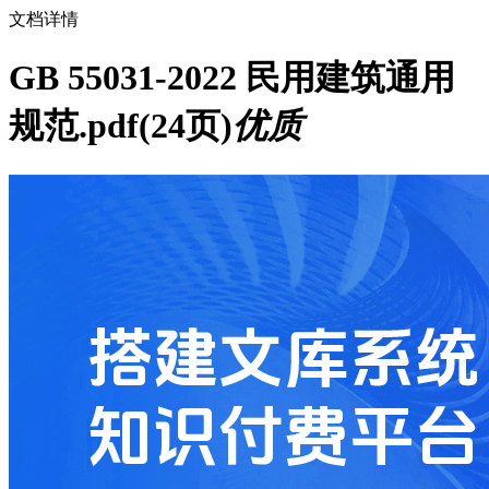
文档详情
GB 55031-2022 民用建筑通用
规范.pdf(24页)
优质