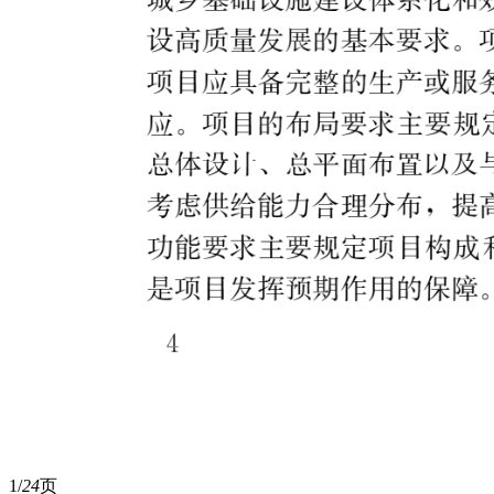
1/
24
页