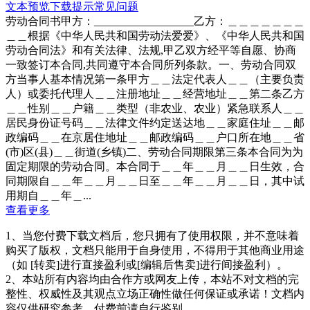
文本预览
下载提示
常见问题
劳动合同书甲方：__________________乙方：＿＿＿＿＿＿＿
＿＿根据《中华人民共和国劳动法爱爱》、《中华人民共和国
劳动合同法》和有关法律、法规,甲乙双方经平等自愿、协商
一致签订本合同,共同遵守本合同所列条款。一、劳动合同双
方当事人基本情况第一条甲方＿＿法定代表人＿＿（主要负责
人）或委托代理人＿＿注册地址＿＿经营地址＿＿第二条乙方
＿＿性别＿＿户籍＿＿类型（非农业、农业）紧急联系人＿＿
居民身份证号码＿＿法律文件约定送达地＿＿家庭住址＿＿邮
政编码＿＿在京居住地址＿＿邮政编码＿＿户口所在地＿＿省
(市)区(县)＿＿街道(乡镇)二、劳动合同期限第三条本合同为为
固定期限的劳动合同。本合同于＿＿年＿＿月＿＿日生效，合
同期限自＿＿年＿＿月＿＿日至＿＿年＿＿月＿＿日，其中试
用期自＿＿年＿...
查看更多
1、当您付费下载文档后，您只拥有了使用权限，并不意味着
购买了版权，文档只能用于自身使用，不得用于其他商业用途
（如 [转卖]进行直接盈利或[编辑后售卖]进行间接盈利）。
2、本站所有内容均由合作方或网友上传，本站不对文档的完
整性、权威性及其观点立场正确性做任何保证或承诺！文档内
容仅供研究参考，付费前请自行鉴别。