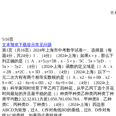
5/
16
页
文本预览
下载提示
常见问题
第1页（共16页）2024年上海市中考数学试卷一、选择题（每
题4分，共24分）1．（4分）（2024•上海）如果x＞y，那么下
列正确的是（）A．x+5≤y+5B．x﹣5＜y﹣5C．5x＞5yD．﹣
5x＞﹣5y2．（4分）（2024•上海）函数的定义域是（）A．x
＝2B．x≠2C．x＝3D．x≠33．（4分）（2024•上海）以下一
元二次方程有两个相等实数根的是（）A．x2﹣6x＝0B．x2﹣
9＝0C．x2﹣6x+6＝0D．x2﹣6x+9＝04．（4分）（2024•上
海）科学家同时培育了甲乙丙丁四种花，从甲乙丙丁选个开花
时间最短的并且最平稳的是（）种类甲种类乙种类丙种类丁种
类平均数2.32.32.83.1方差1.050.781.050.78A．甲种类B．乙种
类C．丙种类D．丁种类5．（4分）（2024•上海）四边形
ABCD为矩形，过A、C作对角线BD的垂线，过B、D作对角
线AC的垂线．如果四个垂线拼成...